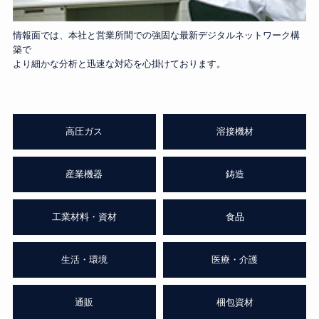
情報面では、本社と営業所間での強固な最新デジタルネットワーク構
築で
より細かな分析と迅速な対応を心掛けております。
高圧ガス
溶接機材
産業機器
鋳造
工業材料・資材
食品
生活・環境
医療・介護
通販
梱包資材